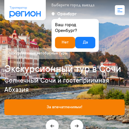
Выберите город выезда
Оренбург
Ваш город
Оренбург?
Нет
Да
Экскурсионные автобусные туры
Экскурсионный тур в Сочи
Солнечный Сочи и гостеприимная
Абхазия
За впечатлениями!