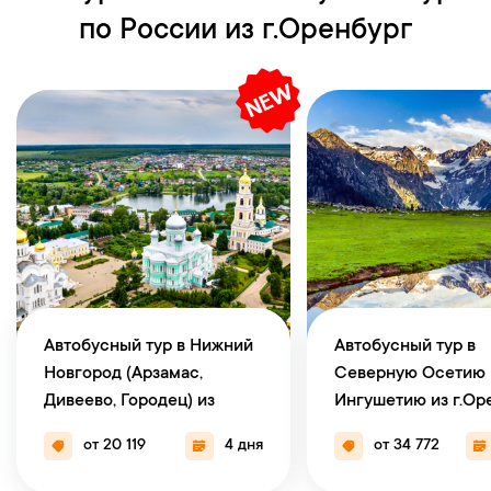
по России из г.Оренбург
Автобусный тур в Нижний
Автобусный тур в
Новгород (Арзамас,
Северную Осетию 
Дивеево, Городец) из
Ингушетию из г.Ор
г.Оренбург (У) (выезд из
(У) (выезд из г.Уфа)
от 20 119
4 дня
от 34 772
г.Уфа)